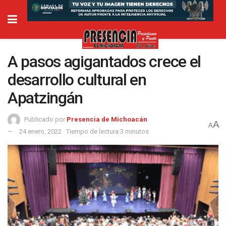
A pasos agigantados crece el
desarrollo cultural en
Apatzingán
Publicado por
Presencia de Michoacán
A
A
24 enero, 2022
Tiempo de lectura:3 minutos