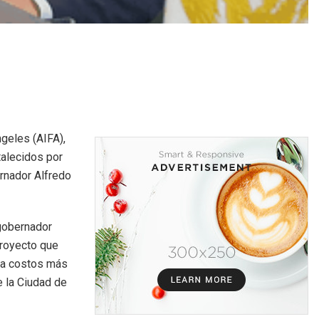
ngeles (AIFA),
talecidos por
ernador Alfredo
 gobernador
proyecto que
 a costos más
e la Ciudad de