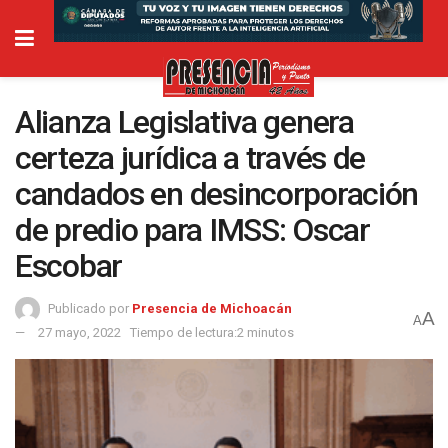
Alianza Legislativa genera
certeza jurídica a través de
candados en desincorporación
de predio para IMSS: Oscar
Escobar
Publicado por
Presencia de Michoacán
A
A
27 mayo, 2022
Tiempo de lectura:2 minutos