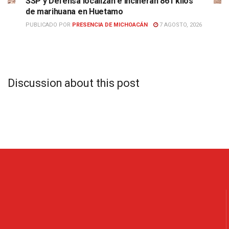
SSP y Defensa localizan e incineran 861 kilos
de marihuana en Huetamo
PUBLICADO POR
PRESENCIA DE MICHOACÁN
7 AGOSTO, 2026
Discussion about this post