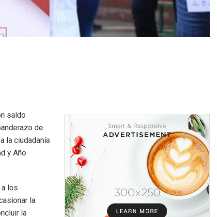
on saldo
 banderazo de
a la ciudadanía
ad y Año
 a los
casionar la
cluir la