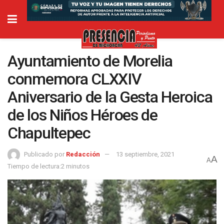
Ayuntamiento de Morelia
conmemora CLXXIV
Aniversario de la Gesta Heroica
de los Niños Héroes de
Chapultepec
Publicado por
Redacción
13 septiembre, 2021
A
A
Tiempo de lectura:2 minutos