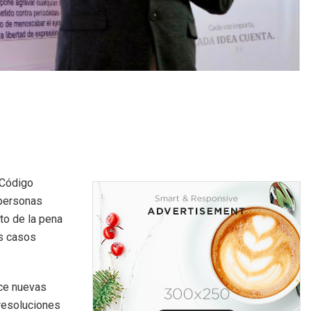
 Código
 personas
to de la pena
os casos
ece nuevas
 resoluciones