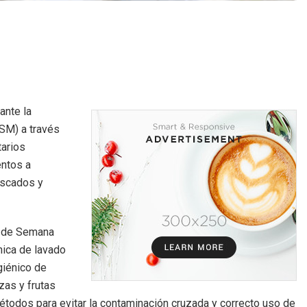
ante la
SSM) a través
tarios
entos a
escados y
s de Semana
nica de lavado
giénico de
zas y frutas
étodos para evitar la contaminación cruzada y correcto uso de