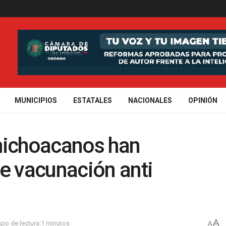
MUNICIPIOS
ESTATALES
NACIONALES
OPINIÓN
michoacanos han
 vacunación anti
A
po de lectura:1 minutos
A