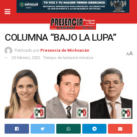
COLUMNA “BAJO LA LUPA”
Publicado por
Presencia de Michoacán
A
A
20 febrero, 2022
Tiempo de lectura:6 minutos