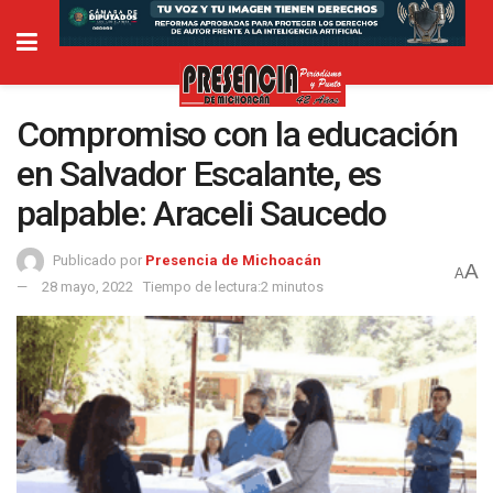
Compromiso con la educación
en Salvador Escalante, es
palpable: Araceli Saucedo
Publicado por
Presencia de Michoacán
A
A
28 mayo, 2022
Tiempo de lectura:2 minutos