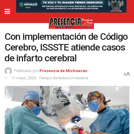
Con implementación de Código
Cerebro, ISSSTE atiende casos
de infarto cerebral
Publicado por
Presencia de Michoacán
A
A
11 mayo, 2026
Tiempo de lectura:3 minutos