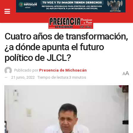
Cuatro años de transformación,
¿a dónde apunta el futuro
político de JLCL?
Publicado por
Presencia de Michoacán
A
A
21 junio, 2022
Tiempo de lectura:3 minutos