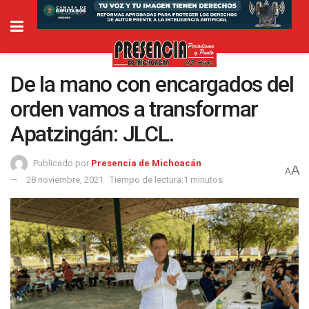
De la mano con encargados del
orden vamos a transformar
Apatzingán: JLCL.
Publicado por
Presencia de Michoacán
A
A
28 noviembre, 2021
Tiempo de lectura:1 minutos