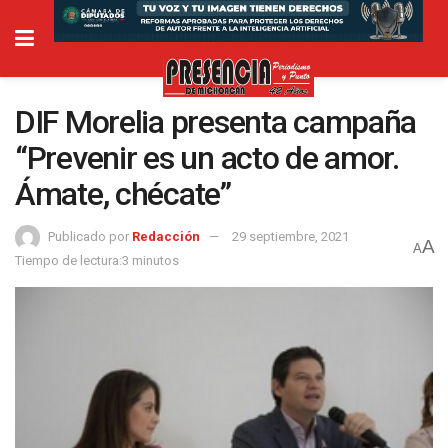
DIF Morelia presenta campaña
“Prevenir es un acto de amor.
Ámate, chécate”
Publicado por
Redacción
29 septiembre, 2021
A
A
Tiempo de lectura:3 minutos