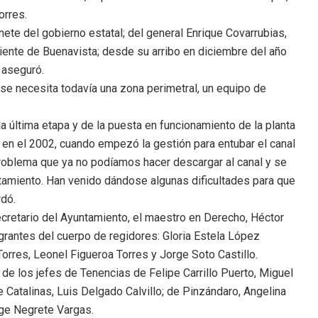
orres.
ete del gobierno estatal; del general Enrique Covarrubias,
iente de Buenavista; desde su arribo en diciembre del año
 aseguró.
se necesita todavía una zona perimetral, un equipo de
la última etapa y de la puesta en funcionamiento de la planta
o en el 2002, cuando empezó la gestión para entubar el canal
roblema que ya no podíamos hacer descargar al canal y se
ratamiento. Han venido dándose algunas dificultades para que
rdó.
ecretario del Ayuntamiento, el maestro en Derecho, Héctor
tegrantes del cuerpo de regidores: Gloria Estela López
orres, Leonel Figueroa Torres y Jorge Soto Castillo.
 de los jefes de Tenencias de Felipe Carrillo Puerto, Miguel
 Catalinas, Luis Delgado Calvillo; de Pinzándaro, Angelina
rge Negrete Vargas.