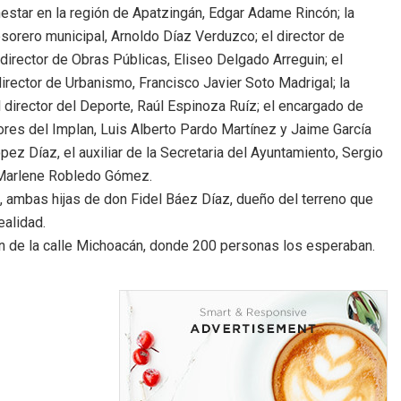
estar en la región de Apatzingán, Edgar Adame Rincón; la
sorero municipal, Arnoldo Díaz Verduzco; el director de
irector de Obras Públicas, Eliseo Delgado Arreguin; el
irector de Urbanismo, Francisco Javier Soto Madrigal; la
el director del Deporte, Raúl Espinoza Ruíz; el encargado de
ores del Implan, Luis Alberto Pardo Martínez y Jaime García
pez Díaz, el auxiliar de la Secretaria del Ayuntamiento, Sergio
, Marlene Robledo Gómez.
, ambas hijas de don Fidel Báez Díaz, dueño del terreno que
ealidad.
ón de la calle Michoacán, donde 200 personas los esperaban.