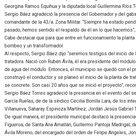
Georgina Ramos Equihua y la diputada local Guillermina Ríos T
Sergio Báez agradeció la presencia del Gobernador y del gabin
comandante de la 43/a. Zona Militar. “Siempre ha estado pend
pasado, hemos sentido el respaldo de él en lo que hacemos”,
Cabe destacar que para que entre en funcionamiento la planta 
bombeo y un transformador.
Al respecto, Sergio Báez dijo “seremos testigos del inicio de 
tratadora. Nació con Rubén Ávila, él era presidente del módul
de agua del módulo. Entonces, el municipio se quedó con el p
construyó el conductor y se planeó el inicio de la planta de t
se concrete. Son casi 20 años que se inició el proyecto”, reco
Sergio Báez Torres agradeció la presencia en el evento del s
García Ruelas; de de la síndico Cecilia Bonilla Lara, de los in
Villanueva, Saharay Espinoza Martínez, Jordán Jesús Gabriel T
De igual manera, el presidente municipal destacó la presencia
Figueroa; de Santa Ana Amatlán, Guillermo Pantoja Madrigal; de
Ávila Moreno; del encargado del orden de Felipe Angeles, Jo