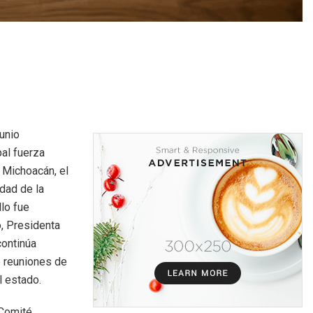
unio
pal fuerza
 Michoacán, el
idad de la
llo fue
, Presidenta
continúa
de reuniones de
l estado.
 Comité