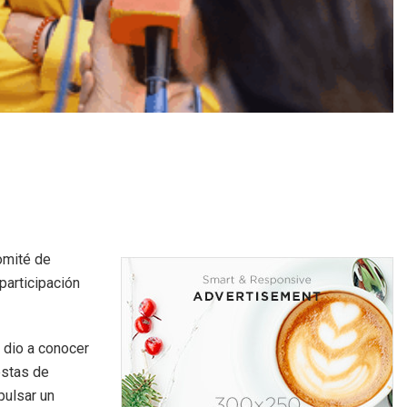
omité de
participación
 dio a conocer
estas de
pulsar un