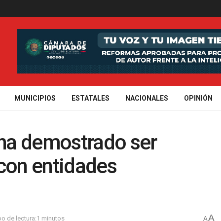
MUNICIPIOS
ESTATALES
NACIONALES
OPINIÓN
ha demostrado ser
 con entidades
A
o de lectura:1 minutos
A