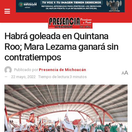
Habrá goleada en Quintana
Roo; Mara Lezama ganará sin
contratiempos
Publicado por
Presencia de Michoacán
A
A
22 mayo, 2022
Tiempo de lectura:3 minutos