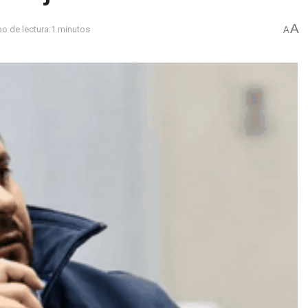
A
o de lectura:1 minutos
A