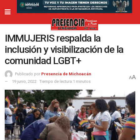
IMMUJERIS respalda la
inclusión y visibilización de la
comunidad LGBT+
Publicado por
Presencia de Michoacán
A
A
19 junio, 2022
Tiempo de lectura:1 minutos