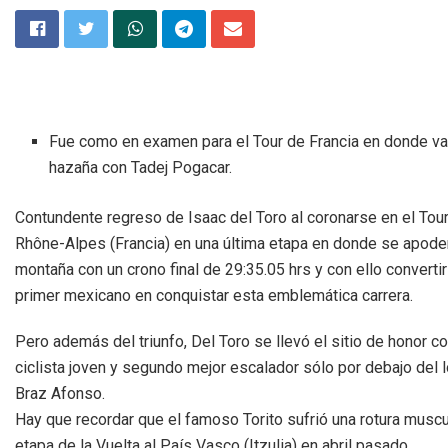
Fue como en examen para el Tour de Francia en donde va
hazaña con Tadej Pogacar.
Contundente regreso de Isaac del Toro al coronarse en el Tou
Rhône-Alpes (Francia) en una última etapa en donde se apode
montaña con un crono final de 29:35.05 hrs y con ello converti
primer mexicano en conquistar esta emblemática carrera.
Pero además del triunfo, Del Toro se llevó el sitio de honor c
ciclista joven y segundo mejor escalador sólo por debajo del 
Braz Afonso.
Hay que recordar que el famoso Torito sufrió una rotura muscu
etapa de la Vuelta al País Vasco (Itzulia) en abril pasado.