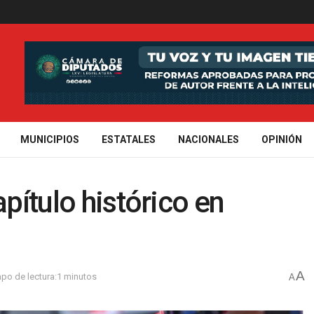
MUNICIPIOS
ESTATALES
NACIONALES
OPINIÓN
apítulo histórico en
A
po de lectura:1 minutos
A