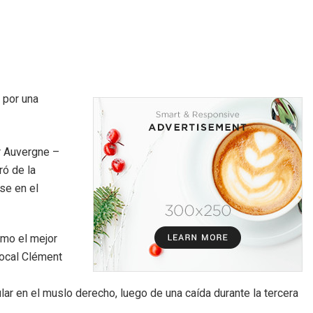
 por una
r Auvergne –
ró de la
rse en el
omo el mejor
local Clément
lar en el muslo derecho, luego de una caída durante la tercera