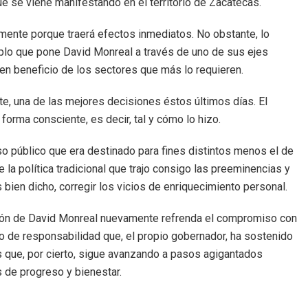
 se viene manifestando en el territorio de Zacatecas.
mente porque traerá efectos inmediatos. No obstante, lo
mplo que pone David Monreal a través de uno de sus ejes
o en beneficio de los sectores que más lo requieren.
e, una de las mejores decisiones éstos últimos días. El
orma consciente, es decir, tal y cómo lo hizo.
so público que era destinado para fines distintos menos el de
 la política tradicional que trajo consigo las preeminencias y
 bien dicho, corregir los vicios de enriquecimiento personal.
ación de David Monreal nuevamente refrenda el compromiso con
do de responsabilidad que, el propio gobernador, ha sostenido
s que, por cierto, sigue avanzando a pasos agigantados
s de progreso y bienestar.