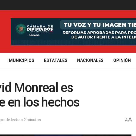
MUNICIPIOS
ESTATALES
NACIONALES
OPINIÓN
vid Monreal es
e en los hechos
A
po de lectura:2 minutos
A