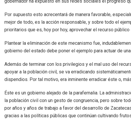
gobernador ha expuesto en sus redes sociales el progreso que
Por supuesto esto acrecentará de manera favorable, especial
mejor de todo, es la acción responsable, y sobre todo el eje
prioritarios que es, hoy por hoy, aprovechar el recurso públic
Plantear la eliminación de este mecanismo fue, indudablement
gobierno del estado debe poner el ejemplo para actuar de una f
Además de terminar con los privilegios y el mal uso del recur
apoyar a la población civil, se va erradicando sistemáticamente
dispendios. Por tal motivo, era inminente erradicar éste o, más
Éste es un gobierno alejado de la parafernalia. La administr
la población civil con un gesto de congruencia, pero sobre to
por años y años de trabajo a favor del desarrollo de Zacateca
gracias a las políticas públicas que continúan cultivando fruto