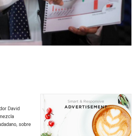
dor David
 mezcla
iudadano, sobre