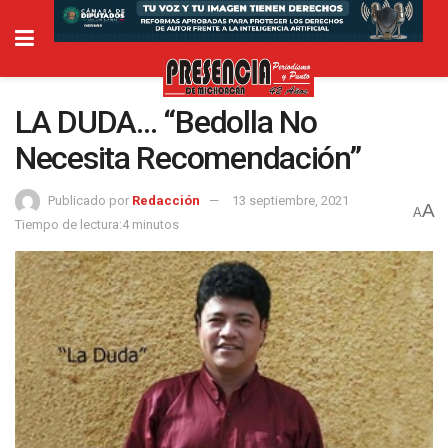
LA DUDA… “Bedolla No
Necesita Recomendación”
Publicado por
Redacción
13 septiembre, 2021
A
A
Tiempo de lectura:4 minutos