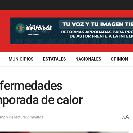
MUNICIPIOS
ESTATALES
NACIONALES
OPINIÓN
nfermedades
mporada de calor
A
empo de lectura:2 minutos
A