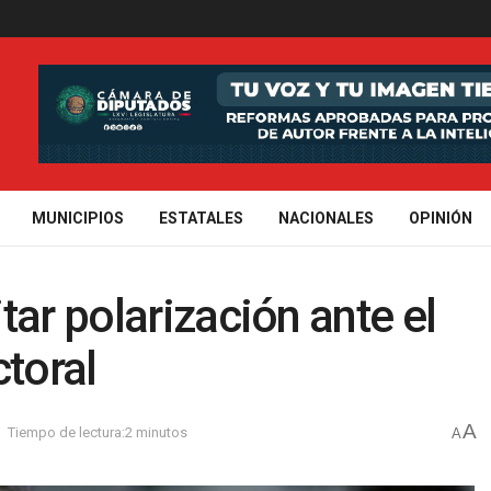
MUNICIPIOS
ESTATALES
NACIONALES
OPINIÓN
ar polarización ante el
ctoral
A
Tiempo de lectura:2 minutos
A