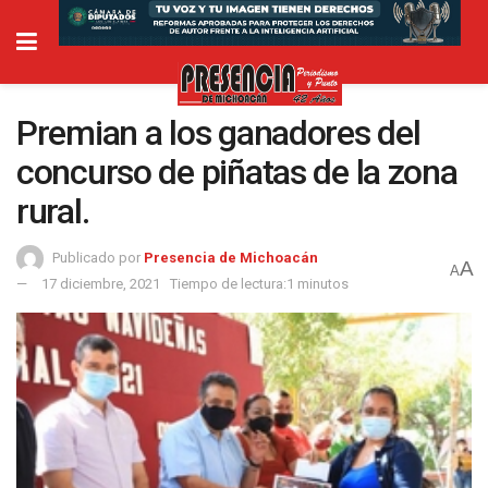
Premian a los ganadores del
concurso de piñatas de la zona
rural.
Publicado por
Presencia de Michoacán
A
A
17 diciembre, 2021
Tiempo de lectura:1 minutos