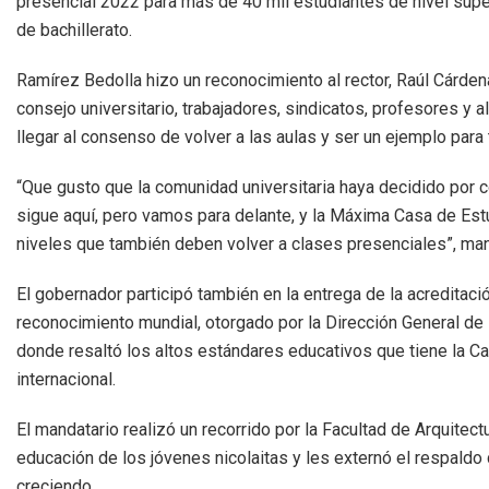
presencial 2022 para más de 40 mil estudiantes de nivel super
de bachillerato.
Ramírez Bedolla hizo un reconocimiento al rector, Raúl Cárden
consejo universitario, trabajadores, sindicatos, profesores y 
llegar al consenso de volver a las aulas y ser un ejemplo par
“Que gusto que la comunidad universitaria haya decidido por
sigue aquí, pero vamos para delante, y la Máxima Casa de Est
niveles que también deben volver a clases presenciales”, man
El gobernador participó también en la entrega de la acreditac
reconocimiento mundial, otorgado por la Dirección General de E
donde resaltó los altos estándares educativos que tiene la Ca
internacional.
El mandatario realizó un recorrido por la Facultad de Arquite
educación de los jóvenes nicolaitas y les externó el respaldo
creciendo.