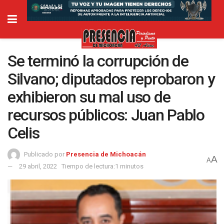
Se terminó la corrupción de
Silvano; diputados reprobaron y
exhibieron su mal uso de
recursos públicos: Juan Pablo
Celis
Publicado por
Presencia de Michoacán
A
A
29 abril, 2022
Tiempo de lectura:1 minutos