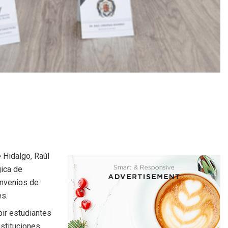
 Hidalgo, Raúl
gica de
onvenios de
es.
bir estudiantes
nstituciones