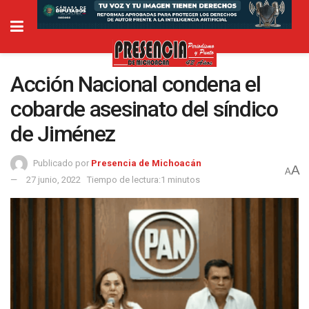
Acción Nacional condena el
cobarde asesinato del síndico
de Jiménez
Publicado por
Presencia de Michoacán
A
A
27 junio, 2022
Tiempo de lectura:1 minutos