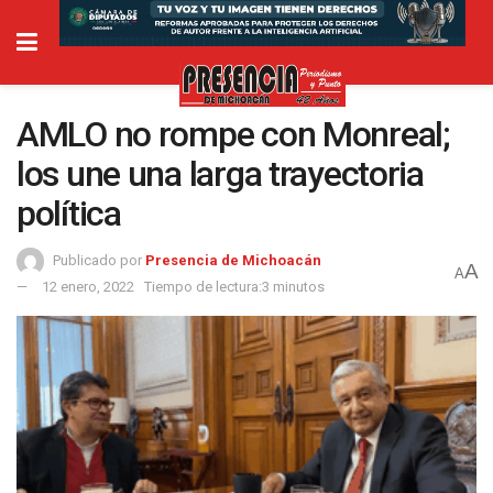
AMLO no rompe con Monreal;
los une una larga trayectoria
política
Publicado por
Presencia de Michoacán
A
A
12 enero, 2022
Tiempo de lectura:3 minutos