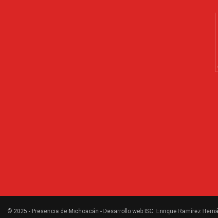
© 2025 - Presencia de Michoacán - Desarrollo web ISC. Enrique Ramírez Herná