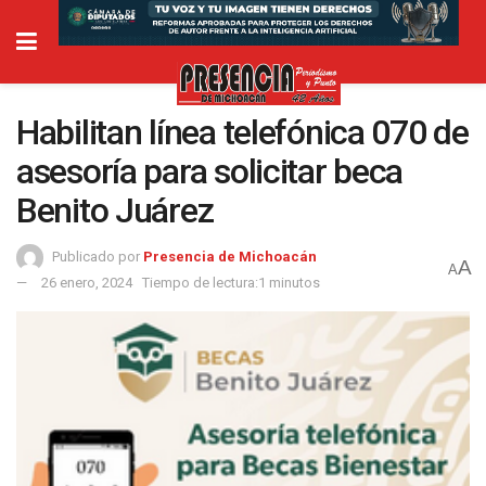
Habilitan línea telefónica 070 de
asesoría para solicitar beca
Benito Juárez
Publicado por
Presencia de Michoacán
A
A
26 enero, 2024
Tiempo de lectura:1 minutos