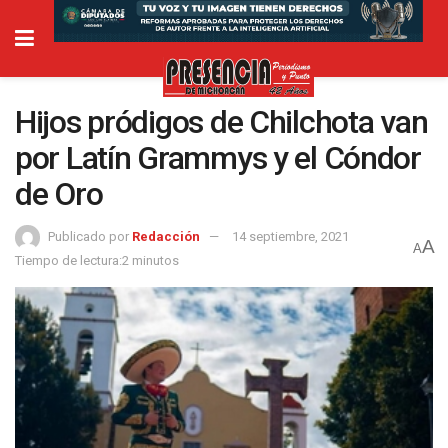
Hijos pródigos de Chilchota van
por Latín Grammys y el Cóndor
de Oro
Publicado por
Redacción
14 septiembre, 2021
A
A
Tiempo de lectura:2 minutos